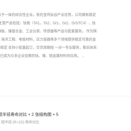
售于一体的综合性企业。依托宝鸡钛谷产业优势，公司拥有稳定
包括：钛板（TA1、TA2、Gr1、Gr2、Gr5/TC4）、钛
板、镍基合金、工业仪表、传感器等产品与配套服务。 作为陕
、海洋工程、电极材料、压力容器等多个领域提供稳定可靠的金
足稳定 支持小批量起订，交货周期短 一对一专业服务，售后体系
成为众多企业信赖的钛、镍、锆金属材料供应商。 ...
半径寿命对比 + 2 张结构图 + 5
s 短半径 (R=1D) 寿命对比