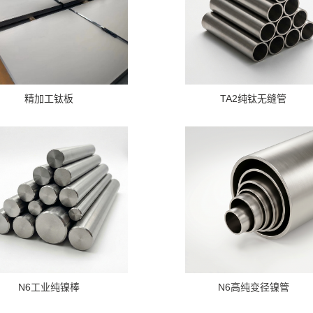
精加工钛板
TA2纯钛无缝管
N6工业纯镍棒
N6高纯变径镍管