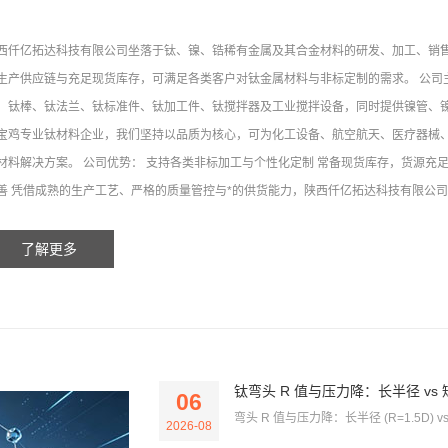
西仟亿拓达科技有限公司坐落于钛、镍、锆稀有金属及其合金材料的研发、加工、销
生产供应链与充足现货库存，可满足各类客户对钛金属材料与非标定制的需求。 公司主营产品
、钛棒、钛法兰、钛标准件、钛加工件、钛搅拌器及工业搅拌设备，同时提供镍管、镍
宝鸡专业钛材料企业，我们坚持以品质为核心，可为化工设备、航空航天、医疗器械
材料解决方案。 公司优势： 支持各类非标加工与个性化定制 常备现货库存，货源充
善 凭借成熟的生产工艺、严格的质量管控与*的供货能力，陕西仟亿拓达科技有限公司已
了解更多
钛弯头 R 值与压力降：长半径 vs 短
06
弯头 R 值与压力降：长半径 (R=1.5D) v
2026-08