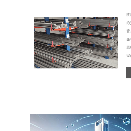
陕
的
管
西
属
完