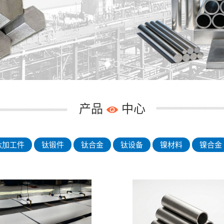
产品
中心
钛加工件
钛锻件
钛合金
钛设备
镍材料
镍合金