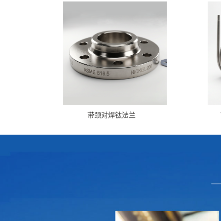
带颈对焊钛法兰