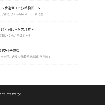
5 步选型 + 2 张结构图 + 5
涡轮式/锚式/螺带式）+ 5 步选型 +
01 牌号对比 + 5 类介质 +
对比 + 5 类介质匹配 + 5
价到交付全流程
全流程。含反应釜/换热器/储罐/搅拌器 4
2024023273号-1