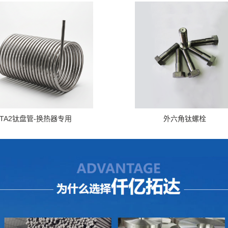
TA2钛盘管-换热器专用
外六角钛螺栓