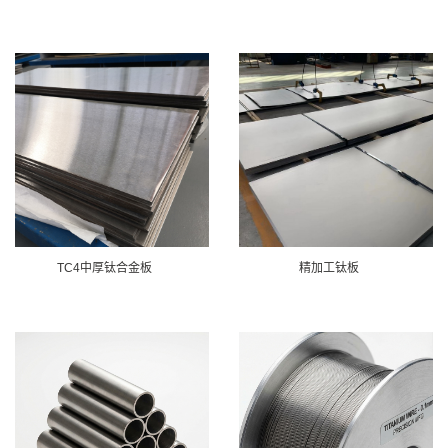
TC4中厚钛合金板
精加工钛板