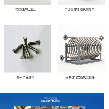
带颈对焊钛法兰
TA2钛盘管-换热器专用
外六角钛螺栓
镍制盘管式换热器组件