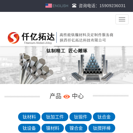
咨询电话：15909236031
导
航
菜
单
产品
中心
钛材料
钛加工件
钛锻件
钛合金
钛设备
镍材料
镍合金
钛搅拌棒