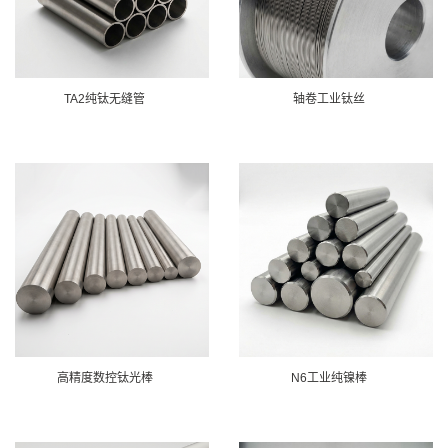
TA2纯钛无缝管
轴卷工业钛丝
高精度数控钛光棒
N6工业纯镍棒