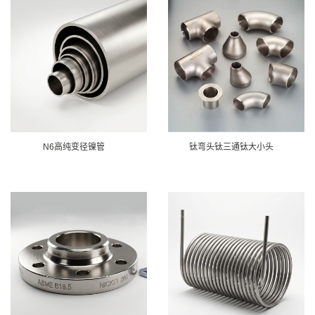
N6高纯变径镍管
钛弯头钛三通钛大小头