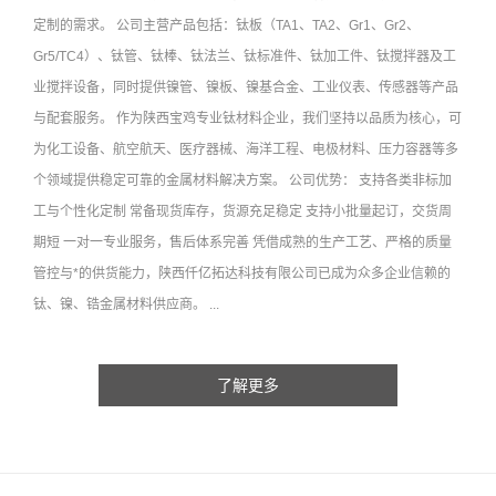
定制的需求。 公司主营产品包括：钛板（TA1、TA2、Gr1、Gr2、
Gr5/TC4）、钛管、钛棒、钛法兰、钛标准件、钛加工件、钛搅拌器及工
业搅拌设备，同时提供镍管、镍板、镍基合金、工业仪表、传感器等产品
与配套服务。 作为陕西宝鸡专业钛材料企业，我们坚持以品质为核心，可
为化工设备、航空航天、医疗器械、海洋工程、电极材料、压力容器等多
个领域提供稳定可靠的金属材料解决方案。 公司优势： 支持各类非标加
工与个性化定制 常备现货库存，货源充足稳定 支持小批量起订，交货周
期短 一对一专业服务，售后体系完善 凭借成熟的生产工艺、严格的质量
管控与*的供货能力，陕西仟亿拓达科技有限公司已成为众多企业信赖的
钛、镍、锆金属材料供应商。 ...
了解更多