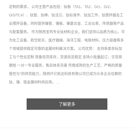
定制的需求。 公司主营产品包括：钛板（TA1、TA2、Gr1、Gr2、
Gr5/TC4）、钛管、钛棒、钛法兰、钛标准件、钛加工件、钛搅拌器及工
业搅拌设备，同时提供镍管、镍板、镍基合金、工业仪表、传感器等产品
与配套服务。 作为陕西宝鸡专业钛材料企业，我们坚持以品质为核心，可
为化工设备、航空航天、医疗器械、海洋工程、电极材料、压力容器等多
个领域提供稳定可靠的金属材料解决方案。 公司优势： 支持各类非标加
工与个性化定制 常备现货库存，货源充足稳定 支持小批量起订，交货周
期短 一对一专业服务，售后体系完善 凭借成熟的生产工艺、严格的质量
管控与*的供货能力，陕西仟亿拓达科技有限公司已成为众多企业信赖的
钛、镍、锆金属材料供应商。 ...
了解更多