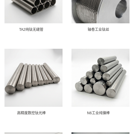
TA2纯钛无缝管
轴卷工业钛丝
高精度数控钛光棒
N6工业纯镍棒