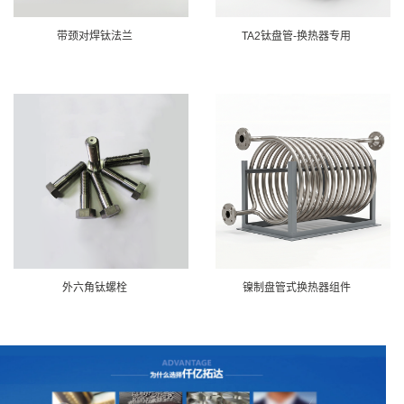
带颈对焊钛法兰
TA2钛盘管-换热器专用
外六角钛螺栓
镍制盘管式换热器组件