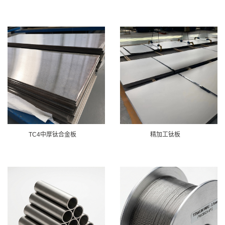
TC4中厚钛合金板
精加工钛板