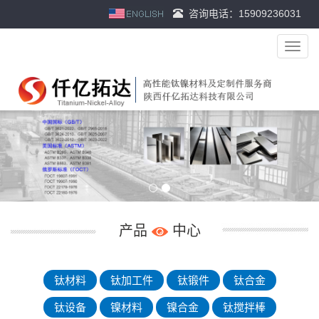
咨询电话：15909236031
导
航
菜
单
产品
中心
钛材料
钛加工件
钛锻件
钛合金
钛设备
镍材料
镍合金
钛搅拌棒