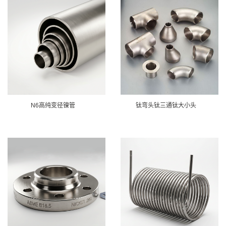
N6高纯变径镍管
钛弯头钛三通钛大小头