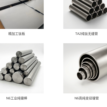
精加工钛板
TA2纯钛无缝管
N6工业纯镍棒
N6高纯变径镍管