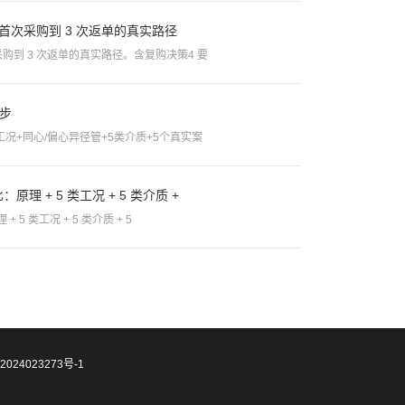
首次采购到 3 次返单的真实路径
购到 3 次返单的真实路径。含复购决策4 要
 步
工况+同心/偏心异径管+5类介质+5个真实案
理 + 5 类工况 + 5 类介质 +
5 类工况 + 5 类介质 + 5
2024023273号-1