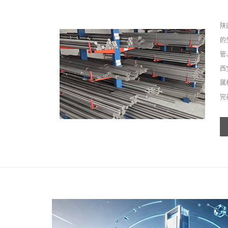
陕
的
管
西
属
完