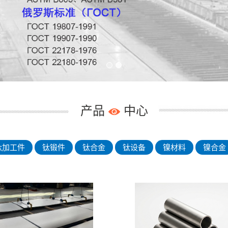
产品
中心
钛加工件
钛锻件
钛合金
钛设备
镍材料
镍合金