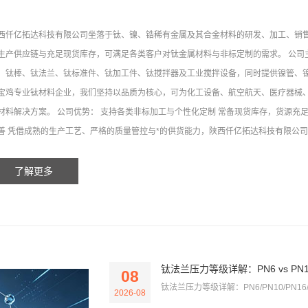
西仟亿拓达科技有限公司坐落于钛、镍、锆稀有金属及其合金材料的研发、加工、销
生产供应链与充足现货库存，可满足各类客户对钛金属材料与非标定制的需求。 公司主营产品
、钛棒、钛法兰、钛标准件、钛加工件、钛搅拌器及工业搅拌设备，同时提供镍管、镍
宝鸡专业钛材料企业，我们坚持以品质为核心，可为化工设备、航空航天、医疗器械
材料解决方案。 公司优势： 支持各类非标加工与个性化定制 常备现货库存，货源充
善 凭借成熟的生产工艺、严格的质量管控与*的供货能力，陕西仟亿拓达科技有限公司已
了解更多
钛法兰压力等级详解：PN6 vs PN10 vs
08
钛法兰压力等级详解：PN6/PN10/PN16/P
2026-08