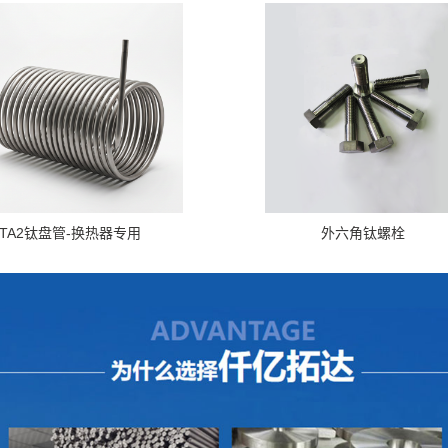
TA2钛盘管-换热器专用
外六角钛螺栓