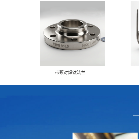
带颈对焊钛法兰