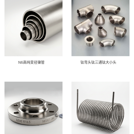
N6高纯变径镍管
钛弯头钛三通钛大小头