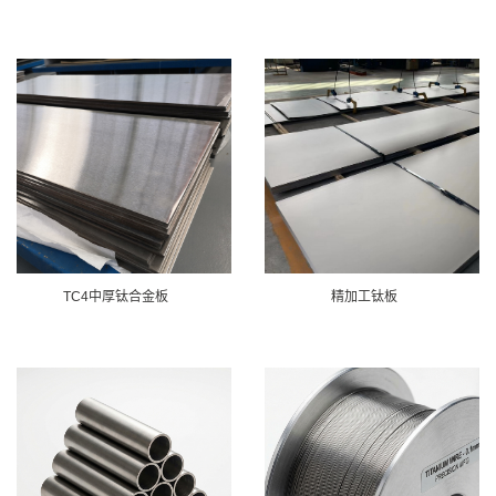
TC4中厚钛合金板
精加工钛板