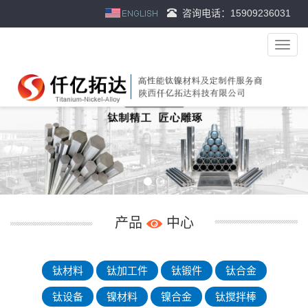
咨询电话：15909236031
导
航
菜
单
产品
中心
钛材料
钛加工件
钛锻件
钛合金
钛设备
镍材料
镍合金
钛搅拌棒