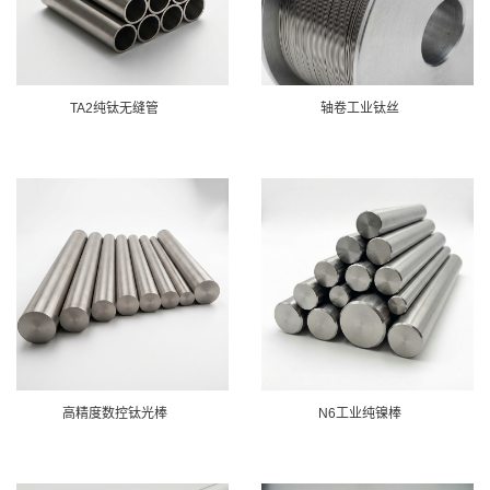
TA2纯钛无缝管
轴卷工业钛丝
高精度数控钛光棒
N6工业纯镍棒