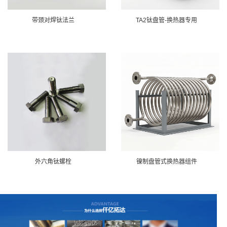
带颈对焊钛法兰
TA2钛盘管-换热器专用
外六角钛螺栓
镍制盘管式换热器组件