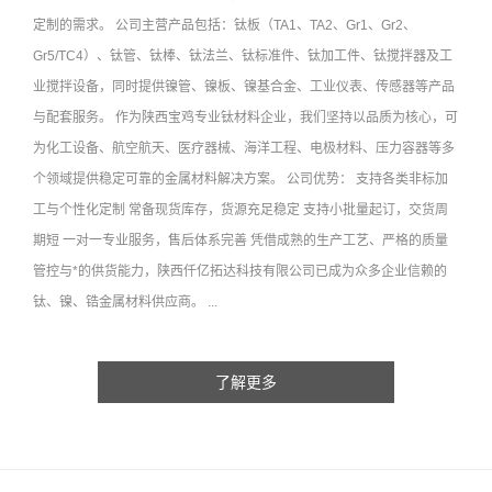
定制的需求。 公司主营产品包括：钛板（TA1、TA2、Gr1、Gr2、
Gr5/TC4）、钛管、钛棒、钛法兰、钛标准件、钛加工件、钛搅拌器及工
业搅拌设备，同时提供镍管、镍板、镍基合金、工业仪表、传感器等产品
与配套服务。 作为陕西宝鸡专业钛材料企业，我们坚持以品质为核心，可
为化工设备、航空航天、医疗器械、海洋工程、电极材料、压力容器等多
个领域提供稳定可靠的金属材料解决方案。 公司优势： 支持各类非标加
工与个性化定制 常备现货库存，货源充足稳定 支持小批量起订，交货周
期短 一对一专业服务，售后体系完善 凭借成熟的生产工艺、严格的质量
管控与*的供货能力，陕西仟亿拓达科技有限公司已成为众多企业信赖的
钛、镍、锆金属材料供应商。 ...
了解更多