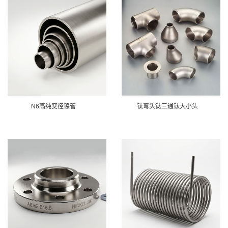
N6高纯变径镍管
钛弯头钛三通钛大小头