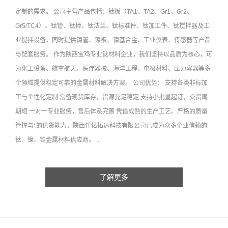
定制的需求。 公司主营产品包括：钛板（TA1、TA2、Gr1、Gr2、
Gr5/TC4）、钛管、钛棒、钛法兰、钛标准件、钛加工件、钛搅拌器及工
业搅拌设备，同时提供镍管、镍板、镍基合金、工业仪表、传感器等产品
与配套服务。 作为陕西宝鸡专业钛材料企业，我们坚持以品质为核心，可
为化工设备、航空航天、医疗器械、海洋工程、电极材料、压力容器等多
个领域提供稳定可靠的金属材料解决方案。 公司优势： 支持各类非标加
工与个性化定制 常备现货库存，货源充足稳定 支持小批量起订，交货周
期短 一对一专业服务，售后体系完善 凭借成熟的生产工艺、严格的质量
管控与*的供货能力，陕西仟亿拓达科技有限公司已成为众多企业信赖的
钛、镍、锆金属材料供应商。 ...
了解更多