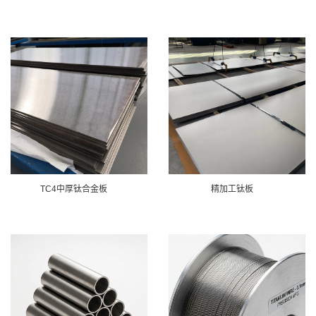
TC4中厚钛合金板
精加工钛板