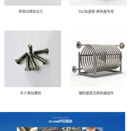
带颈对焊钛法兰
TA2钛盘管-换热器专用
外六角钛螺栓
镍制盘管式换热器组件