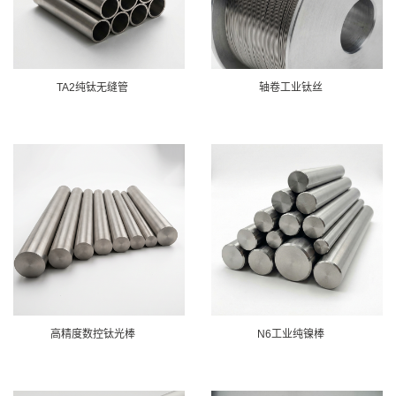
TA2纯钛无缝管
轴卷工业钛丝
高精度数控钛光棒
N6工业纯镍棒