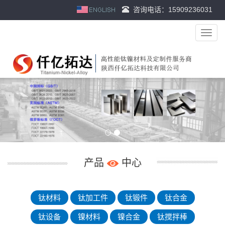
咨询电话：15909236031
导
航
菜
单
产品
中心
钛材料
钛加工件
钛锻件
钛合金
钛设备
镍材料
镍合金
钛搅拌棒