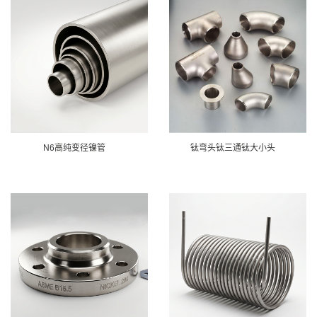
N6高纯变径镍管
钛弯头钛三通钛大小头