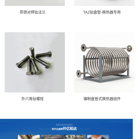
带颈对焊钛法兰
TA2钛盘管-换热器专用
外六角钛螺栓
镍制盘管式换热器组件