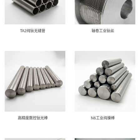
TA2纯钛无缝管
轴卷工业钛丝
高精度数控钛光棒
N6工业纯镍棒