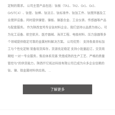
定制的需求。 公司主营产品包括：钛板（TA1、TA2、Gr1、Gr2、
Gr5/TC4）、钛管、钛棒、钛法兰、钛标准件、钛加工件、钛搅拌器及工
业搅拌设备，同时提供镍管、镍板、镍基合金、工业仪表、传感器等产品
与配套服务。 作为陕西宝鸡专业钛材料企业，我们坚持以品质为核心，可
为化工设备、航空航天、医疗器械、海洋工程、电极材料、压力容器等多
个领域提供稳定可靠的金属材料解决方案。 公司优势： 支持各类非标加
工与个性化定制 常备现货库存，货源充足稳定 支持小批量起订，交货周
期短 一对一专业服务，售后体系完善 凭借成熟的生产工艺、严格的质量
管控与*的供货能力，陕西仟亿拓达科技有限公司已成为众多企业信赖的
钛、镍、锆金属材料供应商。 ...
了解更多