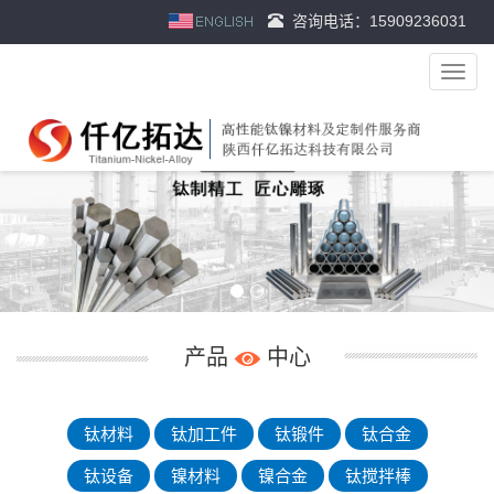
咨询电话：15909236031
导
航
菜
单
产品
中心
钛材料
钛加工件
钛锻件
钛合金
钛设备
镍材料
镍合金
钛搅拌棒