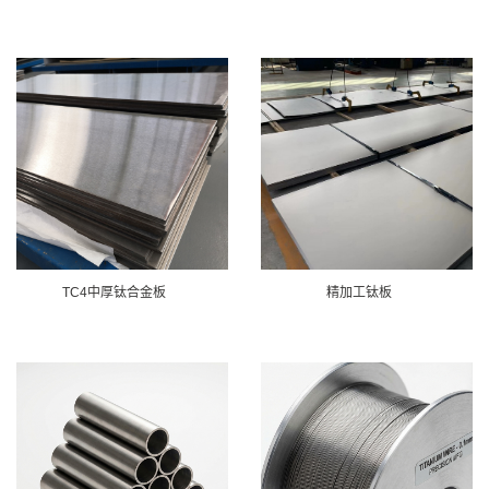
TC4中厚钛合金板
精加工钛板