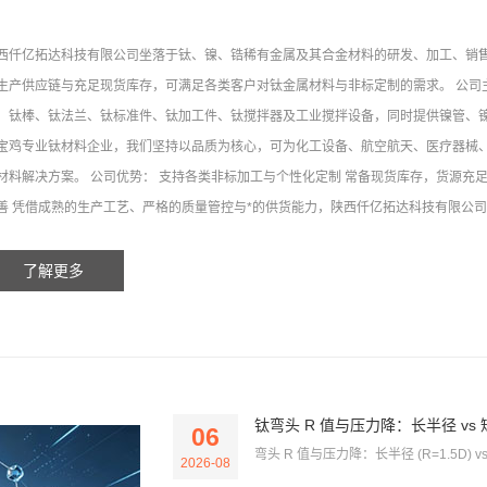
西仟亿拓达科技有限公司坐落于钛、镍、锆稀有金属及其合金材料的研发、加工、销
生产供应链与充足现货库存，可满足各类客户对钛金属材料与非标定制的需求。 公司主营产品
、钛棒、钛法兰、钛标准件、钛加工件、钛搅拌器及工业搅拌设备，同时提供镍管、镍
宝鸡专业钛材料企业，我们坚持以品质为核心，可为化工设备、航空航天、医疗器械
材料解决方案。 公司优势： 支持各类非标加工与个性化定制 常备现货库存，货源充
善 凭借成熟的生产工艺、严格的质量管控与*的供货能力，陕西仟亿拓达科技有限公司已
了解更多
钛弯头 R 值与压力降：长半径 vs 短
06
弯头 R 值与压力降：长半径 (R=1.5D) v
2026-08