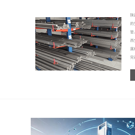
陕
的
管
西
属
完